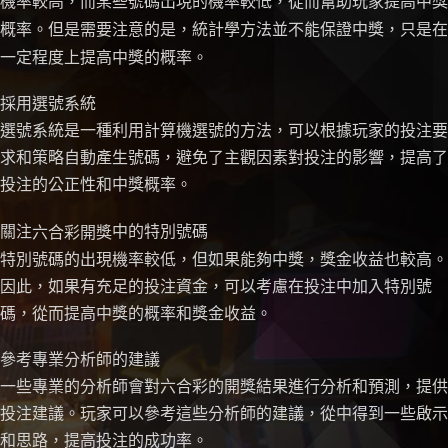
機率較高，而某些號碼出現的機率較低，從而幫助玩家提高中獎
概率。但是需要注意的是，統計學方法並不能保證中獎，只是在
一定程度上提高中獎的概率。
採用選號系統
選號系統是一種利用計算機選號的方法，可以根據玩家的投注要
求和策略自動產生號碼，避免了主觀因素對投注的影響，提高了
投注的公正性和中獎概率。
關注
中的特別號碼
六合彩開獎
特別號碼的出現機率較低，但如果能夠中獎，獎金收益也較高。
因此，如果有充足的投注資金，可以考慮在投注中加入特別號
碼，從而提高中獎的概率和獎金收益。
參考專業分析師的建議
一些專業的分析師會對六合彩的開獎結果進行分析和預測，提供
投注建議。玩家可以參考這些分析師的建議，從中得到一些啟示
和思路，提高投注的成功率。