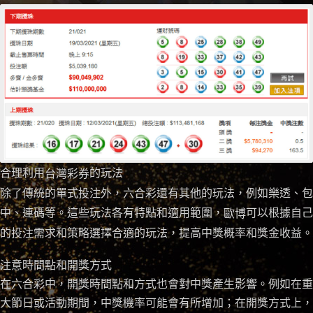
合理利用
的玩法
台灣彩券
除了傳統的單式投注外，六合彩還有其他的玩法，例如樂透、包
中、連碼等。這些玩法各有特點和適用範圍，
可以根據自己
歐博
的投注需求和策略選擇合適的玩法，提高中獎概率和獎金收益。
注意時間點和開獎方式
在六合彩中，開獎時間點和方式也會對中獎產生影響。例如在重
大節日或活動期間，中獎機率可能會有所增加；在開獎方式上，