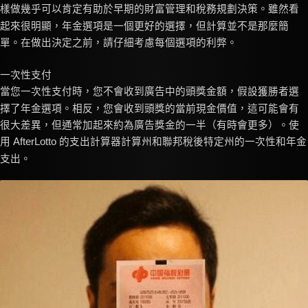
樣做幾乎可以肯定有助於早期的財富管理和稅務規劃決策。雖然看
起來很明顯，年金選項是一個更好的選擇，但計算並不是那麼簡
單。在做出決定之前，請仔細考慮每個選項的利弊。
一次性支付
當您一次性支付時，您不會收到廣告中的頭獎金額，假設獲勝者選
擇了年金選項。相反，您會收到頭獎的當前現金價值，這可能會有
很大差異，但通常加起來約為廣告獎金的一半（有時會更多）。使
用 AfterLotto 的支出計算器計算州和聯邦稅後特定州的一次性和年金
支出。