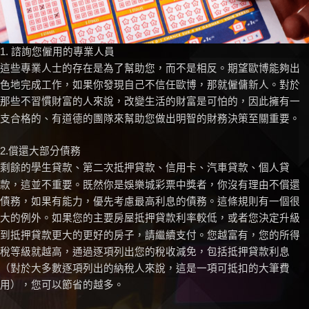
1. 諮詢您僱用的專業人員
這些專業人士的存在是為了幫助您，而不是相反。期望歐博能夠出
色地完成工作，如果你發現自己不信任歐博，那就僱傭新人。對於
那些不習慣財富的人來說，改變生活的財富是可怕的，因此擁有一
支合格的、有道德的團隊來幫助您做出明智的財務決策至關重要。
2.償還大部分債務
剩餘的學生貸款、第二次抵押貸款、信用卡、汽車貸款、個人貸
款，這並不重要。既然你是娛樂城彩票中獎者，你沒有理由不償還
債務，如果有能力，優先考慮最高利息的債務。這條規則有一個很
大的例外。如果您的主要房屋抵押貸款利率較低，或者您決定升級
到抵押貸款更大的更好的房子，請繼續支付。您越富有，您的所得
稅等級就越高，通過逐項列出您的稅收減免，包括抵押貸款利息
（對於大多數逐項列出的納稅人來說，這是一項可抵扣的大筆費
用），您可以節省的越多。