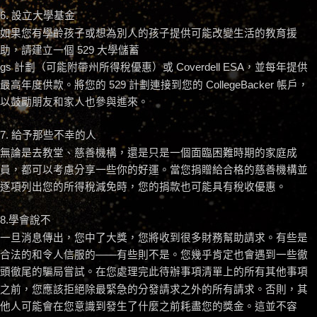
6. 設立大學基金
如果您有學齡孩子或想為別人的孩子提供可能改變生活的教育援
助，請建立一個 529 大學儲蓄
gs 計劃（可能附帶州所得稅優惠）或 Coverdell ESA，並每年提供
最高年度供款。將您的 529 計劃連接到您的 CollegeBacker 帳戶，
以鼓勵朋友和家人也參與進來。
7. 給予那些不幸的人
無論是去教堂、慈善機構，還是只是一個面臨困難時期的家庭成
員，都可以考慮分享一些你的好運。當您捐贈給合格的慈善機構並
逐項列出您的所得稅減免時，您的捐款也可能具有稅收優惠。
8.學會說不
一旦消息傳出，您中了大獎，您將收到很多財務幫助請求。有些是
合法的和令人信服的——有些則不是。您幾乎肯定也會遇到一些徹
頭徹尾的騙局嘗試。在您處理完此待辦事項清單上的所有其他事項
之前，您應該拒絕除最緊急的分發請求之外的所有請求。否則，其
他人可能會在您意識到發生了什麼之前耗盡您的獎金。這並不容