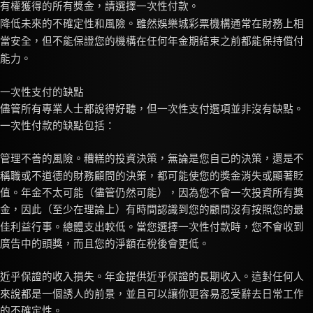
有權獲得的所有獎金，請選擇一次性付款。
降低未來的不確定性和風險。雖然
娛樂城
彩票機構通常在財務上相
當安全，但不能保證您的機構在任何年金期結束之前都能保持償付
能力。
一次性支付的缺點
儘管所有專業人士都說得好聽，但一次性支付選項並非沒有缺點。
一次性付款的缺點包括：
管理不善的風險。糟糕的投資決策，無論是您自己的決策，還是不
稱職或不道德的財務顧問的決策，都可能使您的獎金消失或顯著貶
值。年金不太可能（儘管仍然可能），因為您不會一次投資所有獎
金，因此（至少在理論上）有時間認識到您的顧問沒有按照您的最
佳利益行事。總體支出較低。當您選擇一次性付款時，您不會收到
廣告中的頭獎，而且您的淨額在稅後會更低。
近乎保證的收入損失。年金提供近乎保證的長期收入。這對任何人
來說都是一個誘人的前景，並且可以讓你更容易忍受辭去日常工作
的不確定性。