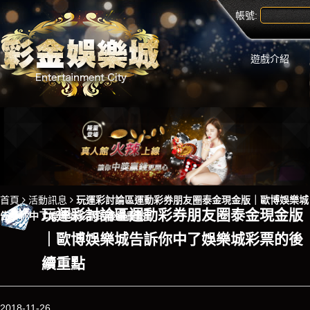
帳號:
遊戲介紹
首頁
活動訊息
玩運彩討論區運動彩券朋友圈泰金現金版｜歐博娛樂城
玩運彩討論區運動彩券朋友圈泰金現金版
告訴你中了娛樂城彩票的後續重點
｜歐博娛樂城告訴你中了娛樂城彩票的後
續重點
2018-11-26