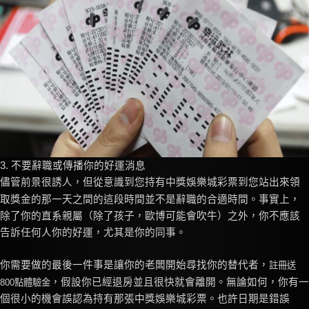
3. 不要辭職或傳播你的好運消息
儘管前景很誘人，但從意識到您持有中獎娛樂城彩票到您站出來領
取獎金的那一天之間的這段時間並不是辭職的合適時間。事實上，
除了你的直系親屬（除了孩子，歐博可能會吹牛）之外，你不應該
告訴任何人你的好運，尤其是你的同事。
你需要做的最後一件事是讓你的老闆開始尋找你的替代者，
註冊送
，假設你已經退房並且很快就會離開。無論如何，你有一
800點體驗金
個很小的機會誤認為持有那張中獎娛樂城彩票。也許日期是錯誤